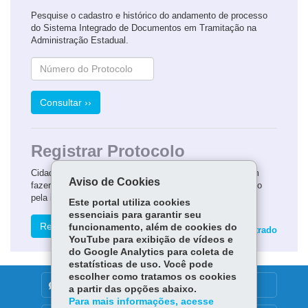
Pesquise o cadastro e histórico do andamento de processo
do Sistema Integrado de Documentos em Tramitação na
Administração Estadual.
Consultar ››
Registrar Protocolo
Cidadãos, empresas, órgãos e entidades públicas podem
Aviso de Cookies
fazer solicitações a qualquer órgão do Governo do Estado
pela internet.
Este portal utiliza cookies
essenciais para garantir seu
Registrar ››
funcionamento, além de cookies do
Ainda não sou cadastrado
YouTube para exibição de vídeos e
do Google Analytics para coleta de
estatísticas de uso. Você pode
escolher como tratamos os cookies
DENUNCIE CORRUPÇÃO
a partir das opções abaixo.
Para mais informações, acesse