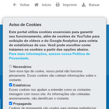
Tw
bo
ts
Voltar
Início
Imprimir
Baixar
itt
ok
Ap
er
p
Aviso de Cookies
DENUNCIE CORRUPÇÃO
Este portal utiliza cookies essenciais para garantir
seu funcionamento, além de cookies do YouTube para
exibição de vídeos e do Google Analytics para coleta
OUVIDORIA
de estatísticas de uso. Você pode escolher como
tratamos os cookies a partir das opções abaixo.
Para mais informações, acesse nossa Política de
TRANSPARÊNCIA INSTITUCIONAL
Privacidade.
MAPA DO SITE
Necessários
Sem esse tipo de cookie, nosso portal não funciona
plenamente. Esses cookies não coletam informações sobre o
visitante.
Navegação
Estatísticos
Esses cookies nos ajudam a entender como os visitantes
Principal
interagem com nosso site. As informações são coletadas
CGE
anonimamente, não identificam o visitante.
CONTROLADORIA GERAL DO ESTADO
Propaganda
Cookies de propaganda são usados para rastrear preferências