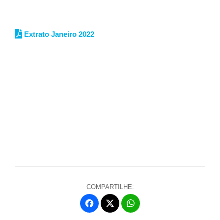
Extrato Janeiro 2022
COMPARTILHE:
Fa
W
ce
ha