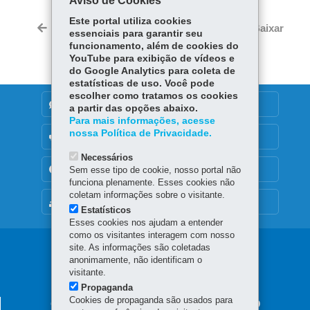
Aviso de Cookies
ce
ha
Tw
Este portal utiliza cookies
bo
ts
Voltar
Início
Imprimir
Baixar
essenciais para garantir seu
itt
ok
Ap
funcionamento, além de cookies do
er
p
YouTube para exibição de vídeos e
do Google Analytics para coleta de
estatísticas de uso. Você pode
escolher como tratamos os cookies
DENUNCIE CORRUPÇÃO
a partir das opções abaixo.
Para mais informações, acesse
nossa Política de Privacidade.
OUVIDORIA
Necessários
TRANSPARÊNCIA INSTITUCIONAL
Sem esse tipo de cookie, nosso portal não
funciona plenamente. Esses cookies não
coletam informações sobre o visitante.
MAPA DO SITE
Estatísticos
Esses cookies nos ajudam a entender
como os visitantes interagem com nosso
Navegação
site. As informações são coletadas
anonimamente, não identificam o
Principal
visitante.
Propaganda
CGE
Cookies de propaganda são usados para
CONTROLADORIA GERAL DO ESTADO