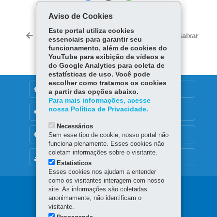
Fa
W
Aviso de Cookies
ce
ha
Tw
Este portal utiliza cookies
bo
ts
Voltar
Início
Imprimir
Baixar
essenciais para garantir seu
itt
ok
Ap
funcionamento, além de cookies do
er
p
YouTube para exibição de vídeos e
do Google Analytics para coleta de
estatísticas de uso. Você pode
escolher como tratamos os cookies
DENUNCIE CORRUPÇÃO
a partir das opções abaixo.
Para mais informações, acesse
nossa Política de Privacidade.
OUVIDORIA
Necessários
TRANSPARÊNCIA INSTITUCIONAL
Sem esse tipo de cookie, nosso portal não
funciona plenamente. Esses cookies não
coletam informações sobre o visitante.
MAPA DO SITE
Estatísticos
Esses cookies nos ajudam a entender
como os visitantes interagem com nosso
Navegação
site. As informações são coletadas
anonimamente, não identificam o
Principal
visitante.