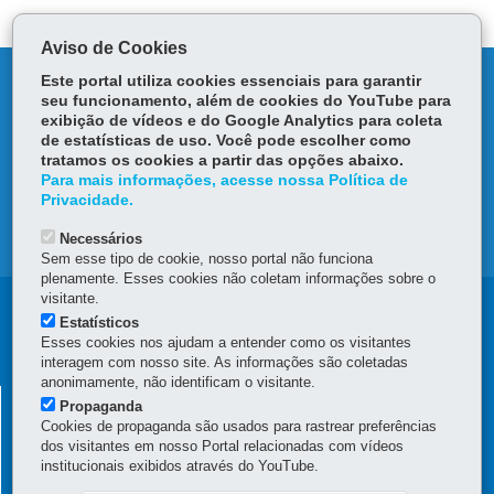
p
Aviso de Cookies
DENUNCIE CORRUPÇÃO
Este portal utiliza cookies essenciais para garantir
seu funcionamento, além de cookies do YouTube para
exibição de vídeos e do Google Analytics para coleta
OUVIDORIA
de estatísticas de uso. Você pode escolher como
tratamos os cookies a partir das opções abaixo.
Para mais informações, acesse nossa Política de
TRANSPARÊNCIA INSTITUCIONAL
Privacidade.
MAPA DO SITE
Necessários
Sem esse tipo de cookie, nosso portal não funciona
plenamente. Esses cookies não coletam informações sobre o
visitante.
Navegação
Estatísticos
Esses cookies nos ajudam a entender como os visitantes
Principal
interagem com nosso site. As informações são coletadas
CGE
anonimamente, não identificam o visitante.
CONTROLADORIA GERAL DO ESTADO
Propaganda
Cookies de propaganda são usados para rastrear preferências
Rua Mateus Leme, nº 2018 - Centro Cívico
-
80530-010
-
Curitiba
-
PR
dos visitantes em nosso Portal relacionadas com vídeos
MAPA
institucionais exibidos através do YouTube.
(41) 3883-4000 – Horário de atendimento da Controladoria Geral: 8h30