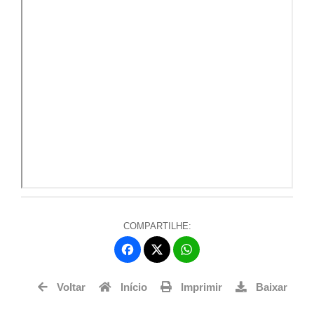
COMPARTILHE:
Fa
W
ce
ha
Tw
bo
ts
Voltar
Início
Imprimir
Baixar
itt
ok
Ap
er