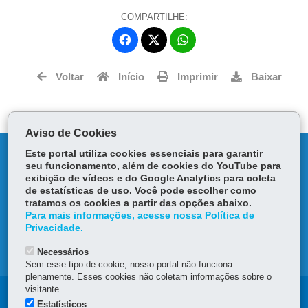
COMPARTILHE:
Fa
W
ce
ha
Tw
bo
ts
Voltar
Início
Imprimir
Baixar
itt
ok
Ap
er
p
Aviso de Cookies
DENUNCIE CORRUPÇÃO
Este portal utiliza cookies essenciais para garantir
seu funcionamento, além de cookies do YouTube para
exibição de vídeos e do Google Analytics para coleta
OUVIDORIA
de estatísticas de uso. Você pode escolher como
tratamos os cookies a partir das opções abaixo.
Para mais informações, acesse nossa Política de
TRANSPARÊNCIA INSTITUCIONAL
Privacidade.
MAPA DO SITE
Necessários
Sem esse tipo de cookie, nosso portal não funciona
plenamente. Esses cookies não coletam informações sobre o
visitante.
Navegação
Estatísticos