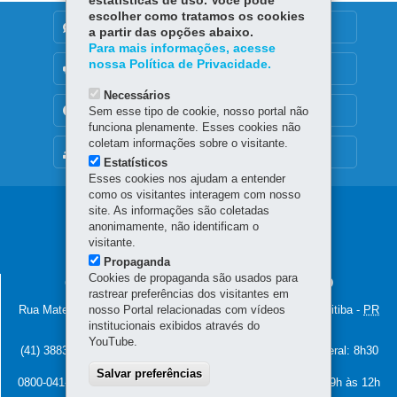
estatísticas de uso. Você pode
escolher como tratamos os cookies
DENUNCIE CORRUPÇÃO
a partir das opções abaixo.
Para mais informações, acesse
nossa Política de Privacidade.
OUVIDORIA
Necessários
TRANSPARÊNCIA INSTITUCIONAL
Sem esse tipo de cookie, nosso portal não
funciona plenamente. Esses cookies não
coletam informações sobre o visitante.
MAPA DO SITE
Estatísticos
Esses cookies nos ajudam a entender
como os visitantes interagem com nosso
Navegação
site. As informações são coletadas
anonimamente, não identificam o
Principal
visitante.
Propaganda
CGE
Cookies de propaganda são usados para
CONTROLADORIA GERAL DO ESTADO
rastrear preferências dos visitantes em
Rua Mateus Leme, nº 2018 - Centro Cívico
nosso Portal relacionadas com vídeos
-
80530-010
-
Curitiba
-
PR
institucionais exibidos através do
MAPA
YouTube.
(41) 3883-4000 – Horário de atendimento da Controladoria Geral: 8h30
às 12h e 13h30 às 18h (dias úteis)
Salvar preferências
0800-041-1113 – Horário de atendimento da Ouvidoria Geral: 9h às 12h