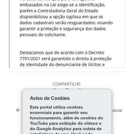
COMPARTILHE:
Fa
W
Aviso de Cookies
ce
ha
Tw
Este portal utiliza cookies
bo
ts
Voltar
Início
Imprimir
Baixar
essenciais para garantir seu
itt
ok
Ap
funcionamento, além de cookies do
er
p
YouTube para exibição de vídeos e
do Google Analytics para coleta de