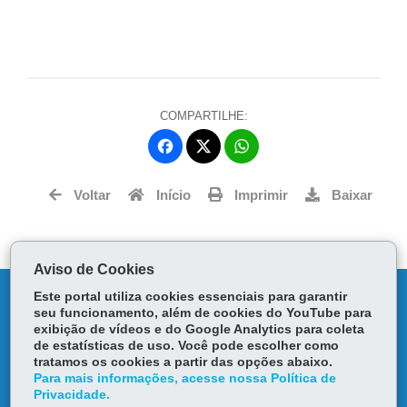
COMPARTILHE:
Fa
W
ce
ha
Tw
bo
ts
Voltar
Início
Imprimir
Baixar
itt
ok
Ap
er
p
Aviso de Cookies
DENUNCIE CORRUPÇÃO
Este portal utiliza cookies essenciais para garantir
seu funcionamento, além de cookies do YouTube para
exibição de vídeos e do Google Analytics para coleta
OUVIDORIA
de estatísticas de uso. Você pode escolher como
tratamos os cookies a partir das opções abaixo.
Para mais informações, acesse nossa Política de
TRANSPARÊNCIA INSTITUCIONAL
Privacidade.