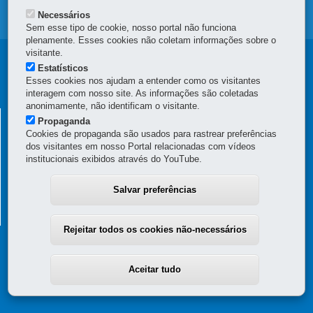
MAPA DO SITE
Necessários
Sem esse tipo de cookie, nosso portal não funciona
plenamente. Esses cookies não coletam informações sobre o
visitante.
Navegação
Estatísticos
Esses cookies nos ajudam a entender como os visitantes
Principal
interagem com nosso site. As informações são coletadas
CGE
anonimamente, não identificam o visitante.
CONTROLADORIA GERAL DO ESTADO
Propaganda
Cookies de propaganda são usados para rastrear preferências
Rua Mateus Leme, nº 2018 - Centro Cívico
-
80530-010
-
Curitiba
-
PR
dos visitantes em nosso Portal relacionadas com vídeos
MAPA
institucionais exibidos através do YouTube.
(41) 3883-4000 – Horário de atendimento da Controladoria Geral: 8h30
às 12h e 13h30 às 18h (dias úteis)
Salvar preferências
0800-041-1113 – Horário de atendimento da Ouvidoria Geral: 9h às 12h
e 13h30 às 17h (dias úteis)
Rejeitar todos os cookies não-necessários
Aceitar tudo