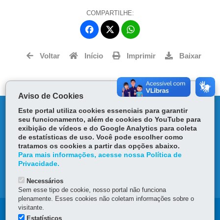
COMPARTILHE:
Fa
W
ce
ha
Tw
bo
ts
Voltar
Início
Imprimir
Baixar
itt
ok
Ap
er
p
Aviso de Cookies
DENUNCIE CORRUPÇÃO
Este portal utiliza cookies essenciais para garantir
seu funcionamento, além de cookies do YouTube para
exibição de vídeos e do Google Analytics para coleta
OUVIDORIA
de estatísticas de uso. Você pode escolher como
tratamos os cookies a partir das opções abaixo.
Para mais informações, acesse nossa Política de
TRANSPARÊNCIA INSTITUCIONAL
Privacidade.
MAPA DO SITE
Necessários
Sem esse tipo de cookie, nosso portal não funciona
plenamente. Esses cookies não coletam informações sobre o
visitante.
Navegação
Estatísticos