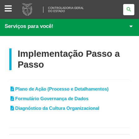
CONTROLADORIA
CONTROLADORIA GERAL
GERAL
DO ESTADO
DO
ESTADO
Serviços para você!
Implementação Passo a
Passo
Plano de Ação (Processo e Detalhamentos
)
Formulário Governança de Dados
Diagnóstico da Cultura Organizacional