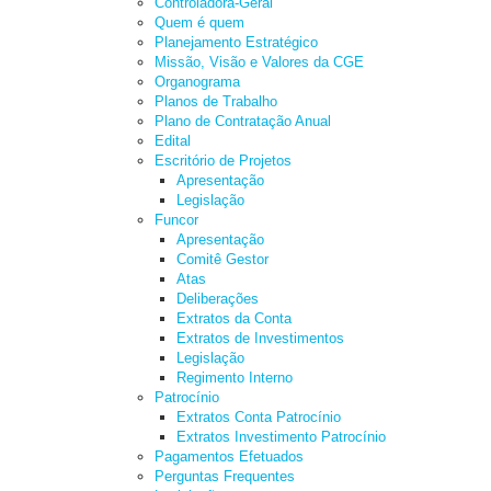
Controladora-Geral
Quem é quem
Planejamento Estratégico
Missão, Visão e Valores da CGE
Organograma
Planos de Trabalho
Plano de Contratação Anual
Edital
Escritório de Projetos
Apresentação
Legislação
Funcor
Apresentação
Comitê Gestor
Atas
Deliberações
Extratos da Conta
Extratos de Investimentos
Legislação
Regimento Interno
Patrocínio
Extratos Conta Patrocínio
Extratos Investimento Patrocínio
Pagamentos Efetuados
Perguntas Frequentes