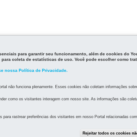
essenciais para garantir seu funcionamento, além de cookies do Y
 para coleta de estatísticas de uso. Você pode escolher como tra
e nossa Política de Privacidade.
rtal não funciona plenamente. Esses cookies não coletam informações sobre 
MAPA DO SITE
DENUNCIE CORRUPÇÃO
der como os visitantes interagem com nosso site. As informações são cole
para rastrear preferências dos visitantes em nosso Portal relacionadas com 
GERAL DO ESTADO
 - Centro Cívico
-
80530-010
-
Curitiba
-
PR
MAPA
Rejeitar todos os cookies n
de atendimento da Controladoria Geral: 8h30 às 12h e 13h30 às 18h (dias útei