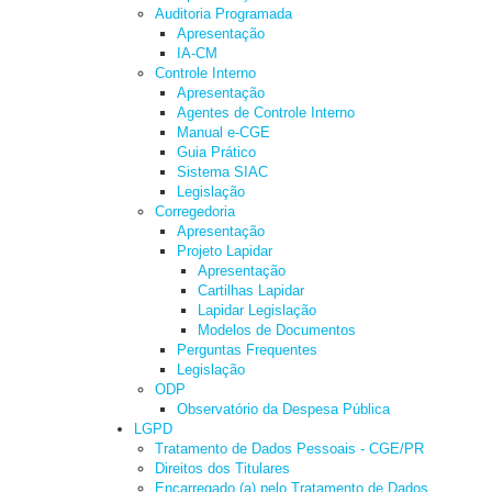
Auditoria Programada
Apresentação
IA-CM
Controle Interno
Apresentação
Agentes de Controle Interno
Manual e-CGE
Guia Prático
Sistema SIAC
Legislação
Corregedoria
Apresentação
Projeto Lapidar
Apresentação
Cartilhas Lapidar
Lapidar Legislação
Modelos de Documentos
Perguntas Frequentes
Legislação
ODP
Observatório da Despesa Pública
LGPD
Tratamento de Dados Pessoais - CGE/PR
Direitos dos Titulares
Encarregado (a) pelo Tratamento de Dados