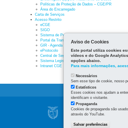
Políticas de Proteção de Dados – CGE/PR
Área do Encarregado
Carta de Serviços
Acesso Restrito
eCGE
SIGO
Sistema de Ponto Eletrônico
Portal da Transparência PTE PR
Aviso de Cookies
GIR - Agenda de Eventos
eProtocolo
Este portal utiliza cookies 
Central de Segurança
vídeos e do Google Analytics
Sistema Legislação
opções abaixo.
Intranet CGE
Para mais informações, acess
Necessários
Sem esse tipo de cookie, nosso po
Estatísticos
Esses cookies nos ajudam a enten
identificam o visitante.
Propaganda
Navegação
Cookies de propaganda são usados 
CONTROLADORIA 
Principal
através do YouTube.
Rua Mateus Leme, nº 2018
CGE
Salvar preferências
(41) 3883-4000 – Horário 