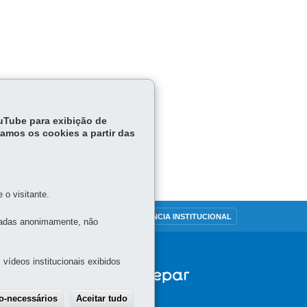
ouTube para exibição de
tamos os cookies a partir das
o visitante.
OUVIDORIA
TRANSPARÊNCIA INSTITUCIONAL
tadas anonimamente, não
vídeos institucionais exibidos
ão-necessários
Aceitar tudo
Withdraw consent
s)