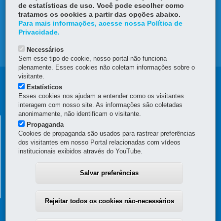
OUVIDORIA
de estatísticas de uso. Você pode escolher como
tratamos os cookies a partir das opções abaixo.
Para mais informações, acesse nossa Política de
TRANSPARÊNCIA INSTITUCIONAL
Privacidade.
MAPA DO SITE
Necessários
Sem esse tipo de cookie, nosso portal não funciona
plenamente. Esses cookies não coletam informações sobre o
visitante.
Navegação
Estatísticos
Esses cookies nos ajudam a entender como os visitantes
Principal
interagem com nosso site. As informações são coletadas
CGE
anonimamente, não identificam o visitante.
CONTROLADORIA GERAL DO ESTADO
Propaganda
Cookies de propaganda são usados para rastrear preferências
Rua Mateus Leme, nº 2018 - Centro Cívico
-
80530-010
-
Curitiba
-
PR
dos visitantes em nosso Portal relacionadas com vídeos
MAPA
institucionais exibidos através do YouTube.
(41) 3883-4000 – Horário de atendimento da Controladoria Geral: 8h30
às 12h e 13h30 às 18h (dias úteis)
Salvar preferências
0800-041-1113 – Horário de atendimento da Ouvidoria Geral: 9h às 12h
e 13h30 às 17h (dias úteis)
Rejeitar todos os cookies não-necessários